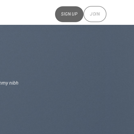
SIGN UP
JOIN
ummy nibh
.