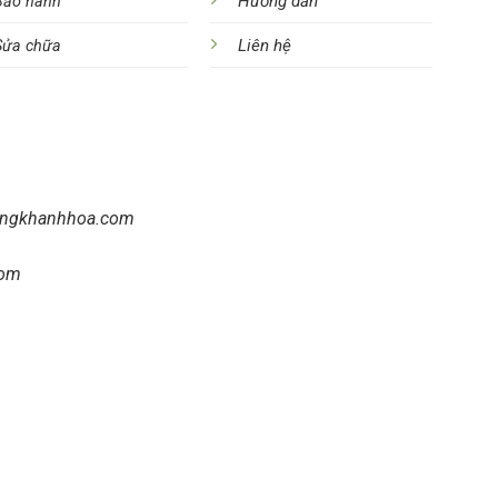
Hướng dẫn
Bảo hành
Liên hệ
Sửa chữa
angkhanhhoa.com
com