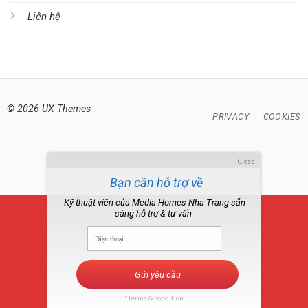
Liên hệ
© 2026 UX Themes
PRIVACY
COOKIES
Close
Bạn cần hỗ trợ về
Robot lau nhà ?
Kỹ thuật viên của Media Homes Nha Trang sẵn
sàng hỗ trợ & tư vấn
GIỚI THIỆU
TÀI KHOẢN CỦA TÔI
Gửi yêu cầu
Copyright 2026 ©
Media Homes
*Terms & condition
apply