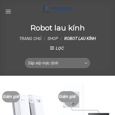
Skip
to
content
Robot lau kính
TRANG CHỦ
/
SHOP
/
ROBOT LAU KÍNH
LỌC
Giảm giá!
Giảm giá!