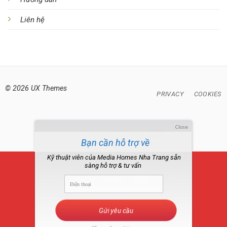
Liên hệ
© 2026 UX Themes
PRIVACY
COOKIES
Close
Bạn cần hỗ trợ về
Robot lau nhà ?
Kỹ thuật viên của Media Homes Nha Trang sẵn
sàng hỗ trợ & tư vấn
GIỚI THIỆU
TÀI KHOẢN CỦA TÔI
Gửi yêu cầu
Copyright 2026 ©
Media Homes