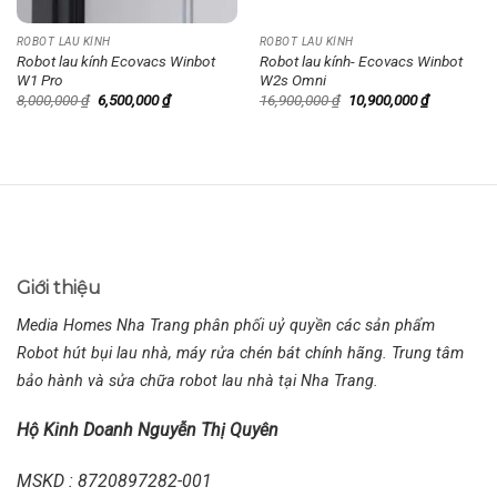
ROBOT LAU KÍNH
ROBOT LAU KÍNH
Robot lau kính Ecovacs Winbot
Robot lau kính- Ecovacs Winbot
W1 Pro
W2s Omni
Giá
Giá
Giá
Giá
8,000,000
₫
6,500,000
₫
16,900,000
₫
10,900,000
₫
gốc
hiện
gốc
hiện
là:
tại
là:
tại
8,000,000 ₫.
là:
16,900,000 ₫.
là:
6,500,000 ₫.
10,900,000
Giới thiệu
Media Homes Nha Trang phân phối uỷ quyền các sản phẩm
Robot hút bụi lau nhà, máy rửa chén bát chính hãng. Trung tâm
bảo hành và sửa chữa robot lau nhà tại Nha Trang.
Hộ Kinh Doanh Nguyễn Thị Quyên
MSKD : 8720897282-001