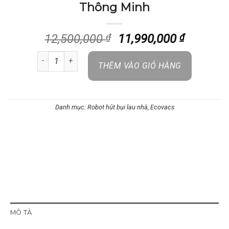
Thông Minh
Giá
Giá
12,500,000
₫
11,990,000
₫
gốc
hiện
Ecovacs Deebot T30C 2026 (Đen/ Trắng) – Robot Hút Bụi 
là:
tại
THÊM VÀO GIỎ HÀNG
12,500,000 ₫.
là:
11,990,0
Danh mục:
Robot hút bụi lau nhà
,
Ecovacs
MÔ TẢ