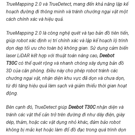
TrueMapping 2.0 và TrueDetect, mang đến khả năng lập kế
hoạch đường đi thông minh và tránh chướng ngại vật một
cách chính xác và hiệu quả.
TrueMapping 2.0 là công nghệ quét và tạo bản đồ tiên tiến,
giúp robot xác định vị trí chính xác và lập kế hoạch lộ trình
dọn dẹp tối ưu cho toàn bộ không gian. Sử dụng cảm biến
laser LiDAR kết hợp với thuật toán nâng cao,
Deebot
T30C
có thể quét rộng và nhanh chóng xây dựng bản đồ
3D của căn phòng. Điều này cho phép robot tránh các
chướng ngại vật, nhận diện khu vực đã dọn và chưa dọn,
từ đó tăng hiệu quả làm sạch và giảm thiểu thời gian hoạt
động.
Bên cạnh đó, TrueDetect giúp
Deebot T30C
nhận diện và
tránh các vật thể cản trở trên đường đi như dây điện, giày
dép, thảm, hoặc các vật dụng nhỏ khác, đảm bảo robot
không bị mắc kẹt hoặc làm đổ đồ đạc trong quá trình dọn