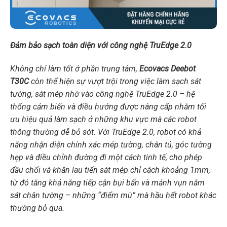
Đảm bảo sạch toàn diện với công nghệ TruEdge 2.0
Không chỉ làm tốt ở phần trung tâm,
Ecovacs Deebot
T30C
còn thể hiện sự vượt trội trong việc làm sạch sát
tường, sát mép nhờ vào công nghệ TruEdge 2.0 – hệ
thống cảm biến và điều hướng được nâng cấp nhằm tối
ưu hiệu quả làm sạch ở những khu vực mà các robot
thông thường dễ bỏ sót. Với TruEdge 2.0, robot có khả
năng nhận diện chính xác mép tường, chân tủ, góc tường
hẹp và điều chỉnh đường đi một cách tinh tế, cho phép
đầu chổi và khăn lau tiến sát mép chỉ cách khoảng 1mm,
từ đó tăng khả năng tiếp cận bụi bẩn và mảnh vụn nằm
sát chân tường – những “điểm mù” mà hầu hết robot khác
thường bỏ qua.