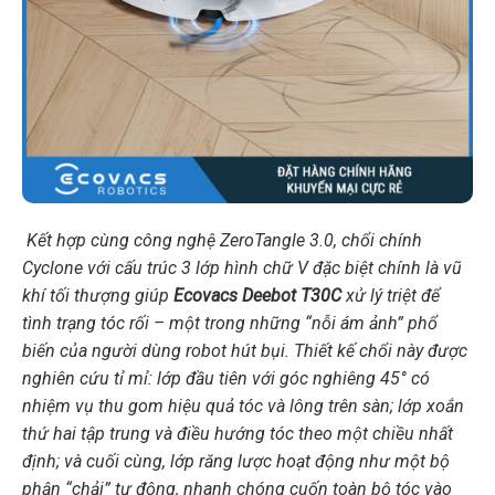
Kết hợp cùng công nghệ ZeroTangle 3.0, chổi chính
Cyclone với cấu trúc 3 lớp hình chữ V đặc biệt chính là vũ
khí tối thượng giúp
Ecovacs Deebot T30C
xử lý triệt để
tình trạng tóc rối – một trong những “nỗi ám ảnh” phổ
biến của người dùng robot hút bụi. Thiết kế chổi này được
nghiên cứu tỉ mỉ: lớp đầu tiên với góc nghiêng 45° có
nhiệm vụ thu gom hiệu quả tóc và lông trên sàn; lớp xoắn
thứ hai tập trung và điều hướng tóc theo một chiều nhất
định; và cuối cùng, lớp răng lược hoạt động như một bộ
phận “chải” tự động, nhanh chóng cuốn toàn bộ tóc vào