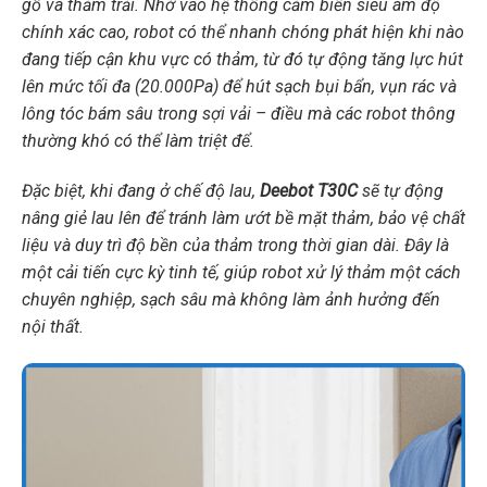
gỗ và thảm trải. Nhờ vào hệ thống cảm biến siêu âm độ
chính xác cao, robot có thể nhanh chóng phát hiện khi nào
đang tiếp cận khu vực có thảm, từ đó tự động tăng lực hút
lên mức tối đa (20.000Pa) để hút sạch bụi bẩn, vụn rác và
lông tóc bám sâu trong sợi vải – điều mà các robot thông
thường khó có thể làm triệt để.
Đặc biệt, khi đang ở chế độ lau,
Deebot T30C
sẽ tự động
nâng giẻ lau lên để tránh làm ướt bề mặt thảm, bảo vệ chất
liệu và duy trì độ bền của thảm trong thời gian dài. Đây là
một cải tiến cực kỳ tinh tế, giúp robot xử lý thảm một cách
chuyên nghiệp, sạch sâu mà không làm ảnh hưởng đến
nội thất.