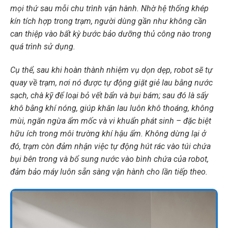
mọi thứ sau mỗi chu trình vận hành. Nhờ hệ thống khép
kín tích hợp trong trạm, người dùng gần như không cần
can thiệp vào bất kỳ bước bảo dưỡng thủ công nào trong
quá trình sử dụng.
Cụ thể, sau khi hoàn thành nhiệm vụ dọn dẹp, robot sẽ tự
quay về trạm, nơi nó được tự động giặt giẻ lau bằng nước
sạch, chà kỹ để loại bỏ vết bẩn và bụi bám; sau đó là sấy
khô bằng khí nóng, giúp khăn lau luôn khô thoáng, không
mùi, ngăn ngừa ẩm mốc và vi khuẩn phát sinh – đặc biệt
hữu ích trong môi trường khí hậu ẩm. Không dừng lại ở
đó, trạm còn đảm nhận việc tự động hút rác vào túi chứa
bụi bên trong và bổ sung nước vào bình chứa của robot,
đảm bảo máy luôn sẵn sàng vận hành cho lần tiếp theo.