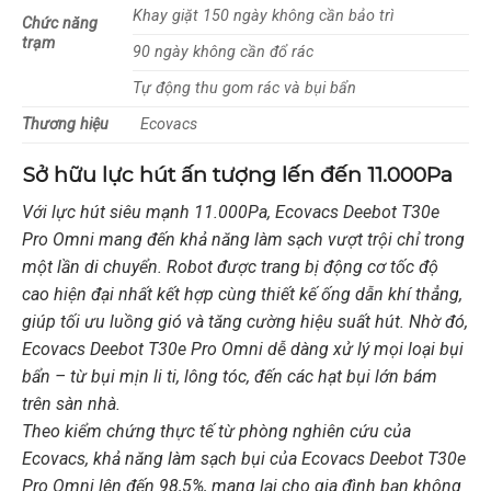
Khay giặt 150 ngày không cần bảo trì
Chức năng
trạm
90 ngày không cần đổ rác
Tự động thu gom rác và bụi bẩn
Thương hiệu
Ecovacs
Sở hữu lực hút ấn tượng lến đến 11.000Pa
Với lực hút siêu mạnh 11.000Pa, Ecovacs Deebot T30e
Pro Omni mang đến khả năng làm sạch vượt trội chỉ trong
một lần di chuyển. Robot được trang bị động cơ tốc độ
cao hiện đại nhất kết hợp cùng thiết kế ống dẫn khí thẳng,
giúp tối ưu luồng gió và tăng cường hiệu suất hút. Nhờ đó,
Ecovacs Deebot T30e Pro Omni dễ dàng xử lý mọi loại bụi
bẩn – từ bụi mịn li ti, lông tóc, đến các hạt bụi lớn bám
trên sàn nhà.
Theo kiểm chứng thực tế từ phòng nghiên cứu của
Ecovacs, khả năng làm sạch bụi của Ecovacs Deebot T30e
Pro Omni lên đến 98,5%, mang lại cho gia đình bạn không