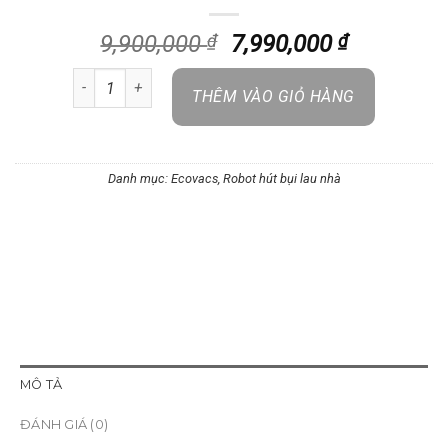
Giá
Giá
9,900,000
₫
7,990,000
₫
gốc
hiện
Robot hút bụi lau nhà Ecovacs Deebot T30e Pro Omni – Qu
là:
tại
THÊM VÀO GIỎ HÀNG
9,900,000 ₫.
là:
7,990,000
Danh mục:
Ecovacs
,
Robot hút bụi lau nhà
MÔ TẢ
ĐÁNH GIÁ (0)