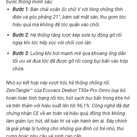
bước thông minh sau:
Bước 1:
Bàn chải xoắn ốc chữ V với lông chống tĩnh
điện và góc phẳng 21°, bám sát mặt sàn, thu gom tóc
hiệu quả mà không để tóc quấn vào chổi.
Bước 2:
Hệ thống răng lược kép sole tự động gỡ rối
ngay khi tóc tiếp xúc với chổi con lăn.
Bước 3:
Luồng khí hút mạnh mẽ qua khoang ống dẫn
tối ưu sẽ đưa tóc đã được gỡ rối cùng bụi bẩn vào hộp
chứa.
Nhờ sự kết hợp này vượt trội, hệ thống chống rối
ZeroTangle™ của Ecovacs Deebot T30e Pro Omni loại bỏ
hoàn toàn tình trạng rối tóc, hút sạch bụi bẩn trong khe hở
và trên thảm với hiệu suất lên tới 96,1%. Công nghệ đã đạt
chứng nhận CE về an toàn và hiệu quả, đồng thời không
làm giảm lực hút, dễ bảo trì và vận hành êm ái. Đây chính
là giải pháp lý tưởng cho những gia đình có trẻ nhỏ, thú
cưng hoặc nhu cầu vệ sinh cao cấp.