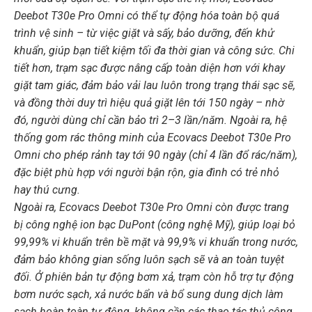
Deebot T30e Pro Omni có thể tự động hóa toàn bộ quá
trình vệ sinh – từ việc giặt và sấy, bảo dưỡng, đến khử
khuẩn, giúp bạn tiết kiệm tối đa thời gian và công sức. Chi
tiết hơn, trạm sạc được nâng cấp toàn diện hơn với khay
giặt tam giác, đảm bảo vải lau luôn trong trạng thái sạc sẽ,
và đồng thời duy trì hiệu quả giặt lên tới 150 ngày – nhờ
đó, người dùng chỉ cần bảo trì 2–3 lần/năm. Ngoài ra, hệ
thống gom rác thông minh của Ecovacs Deebot T30e Pro
Omni cho phép rảnh tay tới 90 ngày (chỉ 4 lần đổ rác/năm),
đặc biệt phù hợp với người bận rộn, gia đình có trẻ nhỏ
hay thú cưng.
Ngoài ra, Ecovacs Deebot T30e Pro Omni còn được trang
bị công nghệ ion bạc DuPont (công nghệ Mỹ), giúp loại bỏ
99,99% vi khuẩn trên bề mặt và 99,9% vi khuẩn trong nước,
đảm bảo không gian sống luôn sạch sẽ và an toàn tuyệt
đối. Ở phiên bản tự động bơm xả, trạm còn hỗ trợ tự động
bơm nước sạch, xả nước bẩn và bổ sung dung dịch làm
sạch hoàn toàn tự động, không cần các thao tác thủ công.