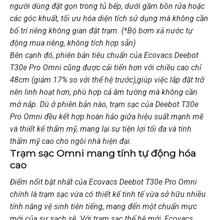
người dùng đặt gọn trong tủ bếp, dưới gầm bồn rửa hoặc
các góc khuất, tối ưu hóa diện tích sử dụng mà không cần
bố trí riêng không gian đặt trạm. (*Bộ bơm xả nước tự
động mua riêng, không tích hợp sẵn)
Bên cạnh đó, phiên bản tiêu chuẩn của Ecovacs Deebot
T30e Pro Omni cũng được cải tiến hơn với chiều cao chỉ
48cm (giảm 17% so với thế hệ trước),giúp việc lắp đặt trở
nên linh hoạt hơn, phù hợp cả âm tường mà không cần
mở nắp. Dù ở phiên bản nào, trạm sạc của Deebot T30e
Pro Omni đều kết hợp hoàn hảo giữa hiệu suất mạnh mẽ
và thiết kế thẩm mỹ, mang lại sự tiện lợi tối đa và tính
thẩm mỹ cao cho ngôi nhà hiện đại.
Trạm sạc Omni mang tính tự động hóa
cao
Điểm nổit bật nhất của Ecovacs Deebot T30e Pro Omni
chính là trạm sạc vừa có thiết kế tinh tế vừa sở hữu nhiều
tính năng vệ sinh tiên tiếng, mang đến một chuẩn mực
mới của sự sạch sẽ. Với trạm sạc thế hệ mới, Ecovacs