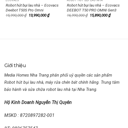
ECOVACS
ROBOT HÚT BỤI LAU NHÀ
Robot hút bụi lau nhà – Ecovacs
Robot hút bụi lau nhà – Ecovacs
Deebot T50S Pro Omni
DEEBOT T50 PRO OMNI Gen3
Giá
Giá
Giá
Giá
15,990,000
₫
13,990,000
₫
16,990,000
₫
15,890,000
₫
gốc
hiện
gốc
hiện
là:
tại
là:
tại
000 ₫.
15,990,000 ₫.
là:
16,990,000 ₫.
là:
13,990,000 ₫.
15,890,000
Giới thiệu
Media Homes Nha Trang phân phối uỷ quyền các sản phẩm
Robot hút bụi lau nhà, máy rửa chén bát chính hãng. Trung tâm
bảo hành và sửa chữa robot lau nhà tại Nha Trang.
Hộ Kinh Doanh Nguyễn Thị Quyên
MSKD : 8720897282-001