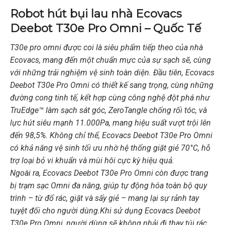
Robot hút bụi lau nhà Ecovacs
Deebot T30e Pro Omni – Quốc Tế
T30e pro omni được coi là siêu phẩm tiếp theo của nhà
Ecovacs, mang đến một chuẩn mực của sự sạch sẽ, cùng
với những trải nghiệm vệ sinh toàn diện. Đầu tiên, Ecovacs
Deebot T30e Pro Omni có thiết kế sang trọng, cùng những
đường cong tinh tế, kết hợp cùng công nghệ đột phá như
TruEdge™ làm sạch sát góc, ZeroTangle chống rối tóc, và
lực hút siêu mạnh 11.000Pa, mang hiệu suất vượt trội lên
đến 98,5%. Không chỉ thể, Ecovacs Deebot T30e Pro Omni
có khả năng vệ sinh tối ưu nhờ hệ thống giặt giẻ 70°C, hỗ
trợ loại bỏ vi khuẩn và mùi hôi cực kỳ hiệu quả.
Ngoài ra, Ecovacs Deebot T30e Pro Omni còn được trang
bị trạm sạc Omni đa năng, giúp tự động hóa toàn bộ quy
trình – từ đổ rác, giặt và sấy giẻ – mang lại sự rảnh tay
tuyệt đối cho người dùng.Khi sử dụng Ecovacs Deebot
T30e Pro Omni, người dùng sẽ không phải đi thay túi rác