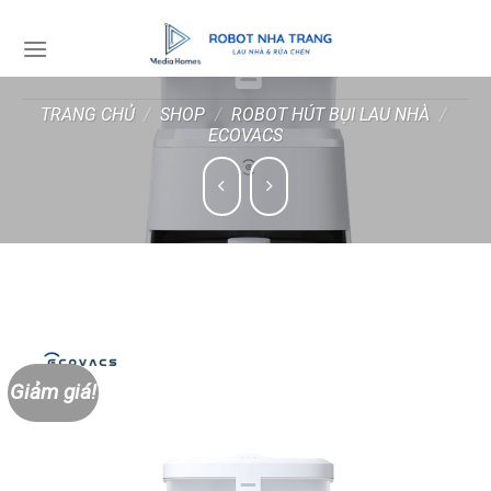
Skip
to
content
TRANG CHỦ
/
SHOP
/
ROBOT HÚT BỤI LAU NHÀ
/
ECOVACS
Giảm giá!