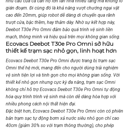
nhu cầu của cả căn hộ lớn lẫn nhà nhiều tầng mà không lo
gián đoạm. Đi cùng đó là khả năng vượt chướng ngại vật
cao đến 20mm, giúp robot dễ dàng di chuyển qua rãnh
trượt cửa, bậc thềm, hay thảm dày. Nhờ sự kết hợp này,
Deebot T30e Pro Omni đảm bảo quá trình vệ sinh liền
mạch, thông minh và hiệu quả trên mọi không gian sống.
Ecovacs Deebot T30e Pro Omni sở hữu
thiết kế trạm sạc nhỏ gọn, linh hoạt hơn
Ecovacs Deebot T30e Pro Omni được trang bị trạm sạc
Omni thế hệ mới, mang đến cho người dùng trải nghiệm
vệ sinh tiện lợi và tinh gọn cho mọi không gian sống. Với
thiết kế nhỏ gọn nhưng cực kỳ đa năng, trạm sạc Omni
không chỉ hỗ trợ Ecovacs Deebot T30e Pro Omni tự động
hóa quy trình trình vệ sinh mà còn dễ dàng hòa hợp với
nhiều phong cách nội thất hiện đại.
Đặc biệt hơn, Ecovacs Deebot T30e Pro Omni còn có phiên
bản trạm sạc tự động bơm xả nước siêu nhỏ gọn chỉ cao
40cm (giảm 30% so với trạm thông thường), cho phép