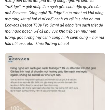
mang đến bước đột phá trong công nghệ vệ sinh với
TruEdge™ – giải pháp làm sạch góc cạnh độc quyền của
nhà Ecovacs. Công nghệ TruEdge™ của robot có khả năng
mở rộng két tại hai vị trí chổi cạnh và vải lau, nhờ đó mà
Ecovacs Deebot T30e Pro Omni dễ dàng làm sạch triệt để
mọi ngóc ngách, kể cả khu vực khó tiếp cận như mép
tường, góc tường hay cạnh cong hình cánh cung – nơi mà
hầu hết các robot khác thường bỏ sót
.